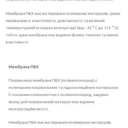
Мембрана ПВХ має всі переваги полімерних матеріалів. Цими
перевагами є: еластичність, довговічність та великий
температурний інтервал експлуатації (від - 45 ° С до 125 ° С),
тобто. дана мембрана має відмінні фізико-технічні та хімічні
властивості.
Мембрана ПВХ
Покрівельна мембрана ПВХ (полівенілхлорид) є
полімерним покрівельним та гідроізоляційним матеріалом.
Її основним компонентом є полівенілхлорид, завдяки
якому цей покрівельний матеріал має відмінні
експлуатаційні якості.
Мембрана ПВХ має всі переваги полімерних матеріалів.