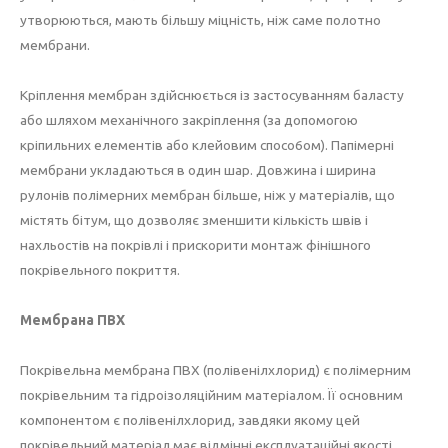
утворюються, мають більшу міцність, ніж саме полотно
мембрани.
Кріплення мембран здійснюється із застосуванням баласту
або шляхом механічного закріплення (за допомогою
кріпильних елементів або клейовим спосо6ом). Папімерні
мембрани укладаються в один шар. Довжина і ширина
рулонів полімерних мембран більше, ніж у матеріалів, що
містять бітум, що дозволяє зменшити кількість швів і
нахльостів на покрівлі і прискорити монтаж фінішного
покрівельного покриття.
Мембрана ПВХ
Покрівельна мембрана ПВХ (полівенілхлорид) є полімерним
покрівельним та гідроізоляційним матеріалом. Її основним
компонентом є полівенілхлорид, завдяки якому цей
покрівельний матеріал має відмінні експлуатаційні якості.