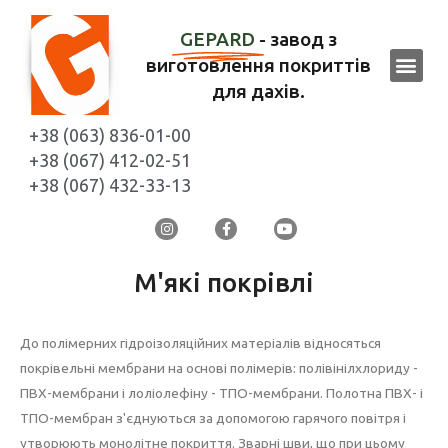
GEPARD
- завод з
виготовлення покриттів
для дахів.
+38 (063) 836-01-00
+38 (067) 412-02-51
+38 (067) 432-33-13
М'які покрівлі
До полімерних гідроізоляційних матеріалів відносяться
покрівельні мембрани на основі полімерів: полівінілхлориду -
ПВХ-мембрани і лоліолефіну - ТПО-мембрани. Полотна ПВХ- і
ТПО-мембран з'єднуються за допомогою гарячого повітря і
утворюють монолітне покриття. Зварні шви, що при цьому