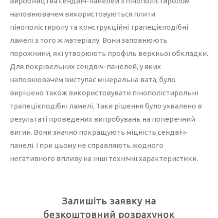
виробництва сендвіч-панелей з пінополістиролом
наповнювачем використовуються плити
пінополістиролу та конструкційні трапецієподібні
ламелі з того ж матеріалу. Вони заповнюють
порожнини, які утворюють профіль верхньої обкладки.
Для покрівельних сендвіч-панелей, у яких
наповнювачем виступає мінеральна вата, було
вирішено також використовувати пінополістирольні
трапецієподібні ламелі. Таке рішення було ухвалено в
результаті проведених випробувань на поперечний
вигин. Вони значно покращують міцність сендвіч-
панелі. І при цьому не справляють жодного
негативного впливу на інші технічні характеристики.
Залишіть заявку на
безкоштовний розрахунок