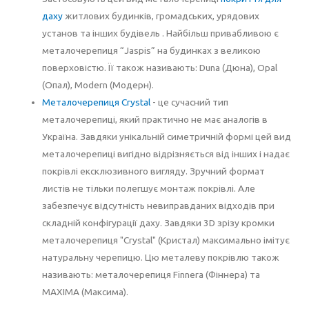
даху
житлових будинків, громадських, урядових
установ та інших будівель . Найбільш привабливою є
металочерепиця “Jaspis” на будинках з великою
поверховістю. Її також називають: Duna (Дюна), Opal
(Опал), Modern (Модерн).
Металочерепиця Crystal
- це сучасний тип
металочерепиці, який практично не має аналогів в
Україна. Завдяки унікальній симетричній формі цей вид
металочерепиці вигідно відрізняється від інших і надає
покрівлі ексклюзивного вигляду. Зручний формат
листів не тільки полегшує монтаж покрівлі. Але
забезпечує відсутність невиправданих відходів при
складній конфігурації даху. Завдяки 3D зрізу кромки
металочерепиця "Crystal" (Кристал) максимально імітує
натуральну черепицю. Цю металеву покрівлю також
називають: металочерепиця Finnera (Фіннера) та
MAXIMA (Максима).