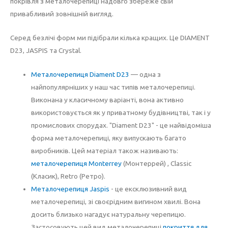
покрівля з металочерепиці надовго збереже свій
привабливий зовнішній вигляд.
Серед безлічі форм ми підібрали кілька кращих. Це DIAMENT
D23, JASPIS та Crystal.
Металочерепиця Diament D23
— одна з
найпопулярніших у наш час типів металочерепиці.
Виконана у класичному варіанті, вона активно
використовується як у приватному будівництві, так і у
промислових спорудах. "Diament D23" - це найвідоміша
форма металочерепиці, яку випускають багато
виробників. Цей матеріал також називають:
металочерепиця Monterrey
(Монтеррей) , Classic
(Класик), Retro (Ретро).
Металочерепиця Jaspis
- це ексклюзивний вид
металочерепиці, зі своєрідним вигином хвилі. Вона
досить близько нагадує натуральну черепицю.
Застосовують цей вид металочерепиці
покриття для