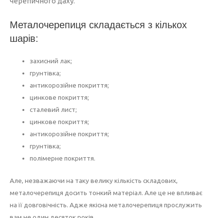
черепичного даху.
Металочерепиця складається з кількох
шарів:
захисний лак;
грунтівка;
антикорозійне покриття;
цинкове покриття;
сталевий лист;
цинкове покриття;
антикорозійне покриття;
грунтівка;
полімерне покриття.
Але, незважаючи на таку велику кількість складових,
металочерепиця досить тонкий матеріал. Але це не впливає
на її довговічність. Адже якісна металочерепиця прослужить
вам не один десяток років.