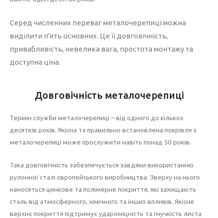
Серед численних переваг металочерепиці можна
виділити п'ять основних. Це її довговічність,
привабливість, невелика вага, простота монтажу та
доступна ціна.
Довговічність металочерепиці
Термін служби металочерепиці – від одного до кількох
десятків років. Якісна та правильно встановлена покрівля з
металочерепиці може прослужити навіть понад 50 років.
Така довговічність забезпечується завдяки використанню
рулонної сталі європейського виробництва. Зверху на нього
наносяться цинкове та полімерне покриття, які захищають
сталь від атмосферного, хімічного та інших впливів. Якісне
верхнє покриття підтримує удароміцність та гнучкість листа