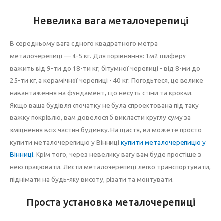
Невелика вага металочерепиці
В середньому вага одного квадратного метра
металочерепиці — 4-5 кг. Для порівняння: 1м2 шиферу
важить від 9-ти до 18-ти кг, бітумної черепиці - від 8-ми до
25-ти кг, а керамічної черепиці - 40 кг. Погодьтеся, це велике
навантаження на фундамент, що несуть стіни та крокви.
Якщо ваша будівля спочатку не була спроектована під таку
важку покрівлю, вам довелося б викласти круглу суму за
зміцнення всіх частин будинку. На щастя, ви можете просто
купити металочерепицю у Вінниці
купити металочерепицю у
Вінниці
. Крім того, через невелику вагу вам буде простіше з
нею працювати. Листи металочерепиці легко транспортувати,
піднімати на будь-яку висоту, різати та монтувати.
Проста установка металочерепиці