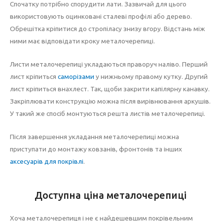
Спочатку потрібно спорудити лати. Зазвичай для цього
використовують оцинковані сталеві профілі або дерево.
Обрешітка кріпитися до стропіласу знизу вгору. Відстань між
ними має відповідати кроку металочерепиці.
Листи металочерепиці укладаються праворуч наліво. Перший
лист кріпиться
саморізами
у нижньому правому кутку. Другий
лист кріпиться внахлест. Так, щоби закрити капілярну канавку.
Закріплювати конструкцію можна після вирівнювання аркушів.
У такий же спосіб монтуються решта листів металочерепиці.
Після завершення укладання металочерепиці можна
приступати до монтажу ковзанів, фронтонів та інших
аксесуарів для покрівлі
.
Доступна ціна металочерепиці
Хоча металочерепиця і не є найдешевшим покрівельним