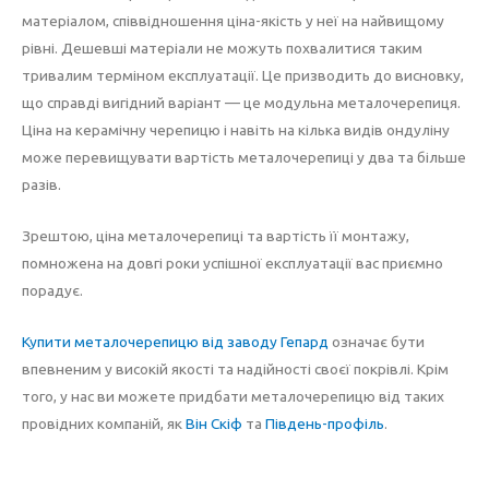
матеріалом, співвідношення ціна-якість у неї на найвищому
рівні. Дешевші матеріали не можуть похвалитися таким
тривалим терміном експлуатації. Це призводить до висновку,
що справді вигідний варіант — це модульна металочерепиця.
Ціна на керамічну черепицю і навіть на кілька видів ондуліну
може перевищувати вартість металочерепиці у два та більше
разів.
Зрештою, ціна металочерепиці та вартість її монтажу,
помножена на довгі роки успішної експлуатації вас приємно
порадує.
Купити металочерепицю від заводу Гепард
означає бути
впевненим у високій якості та надійності своєї покрівлі. Крім
того, у нас ви можете придбати металочерепицю від таких
провідних компаній, як
Він Скіф
та
Південь-профіль
.