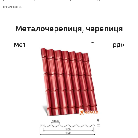
переваги.
Металочерепиця, черепиця
Металочерепиця компанії «Гепард»
Докладніше
Clasic