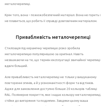
металочерепиці.
Крім того, вона – пожежобезпечний матеріал. Вона не горить і
не плавиться, що робить її справді довговічним матеріалом.
Привабливість металочерепиці
Стилізація під керамічну черепицю різко зробила
металочерепицю популярнішою за оригінал. Навіть
незважаючи на те, що термін експлуатації звичайної черепиці
вдвічі більший.
Але привабливість металочерепиці не тільки у вишуканому
повторенні згинів, а й у різноманітності форм та відтінків.
Адже для замовлення доступно більше 20 кольорів таблиці
RAL. Полімерне покриття, яке і надає кольору металочерепиці,
стійке до вигоряння та подряпин. Завдяки цьому ваша