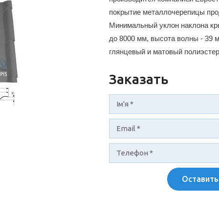
покрытие металлочерепицы прод
Минимальный уклон наклона крыш
до 8000 мм, высота волны - 39 
глянцевый и матовый полиэстер
Заказать
Оставить