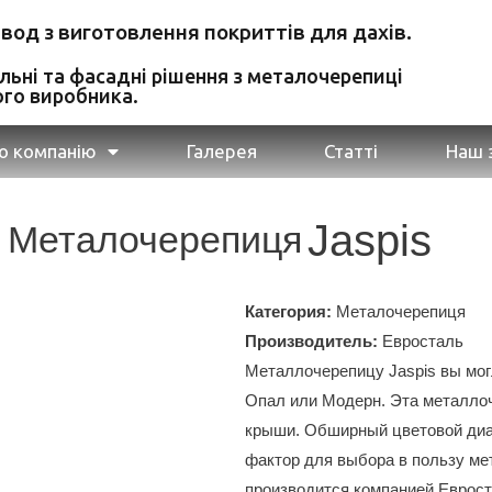
авод з виготовлення покриттів для дахів.
ельні та фасадні рішення з металочерепиці
ого виробника.
о компанію
Галерея
Статті
Наш 
Jaspis
Металочерепиця
Категория:
Металочерепиця
Производитель:
Евросталь
Металлочерепицу Jaspis вы мог
Опал или Модерн. Эта металлоч
крыши. Обширный цветовой диа
фактор для выбора в пользу ме
производится компанией Еврост