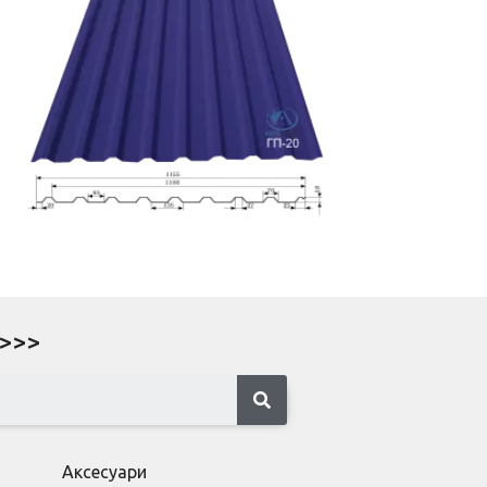
Докладніше
ГП-20
 >>>
Аксесуари