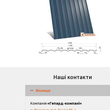
Докладніше
ГП-20СО Plus
Наші контакти
Вінниця
Компанія
«Гепард-компані»
м. Вінниця, вул. Гонти 39-а