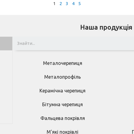
1
2
3
4
5
Наша продукція
Металочерепиця
Металопрофіль
Керамічна черепиця
Бітумна черепиця
Фальцева покрівля
М'які покрівлі