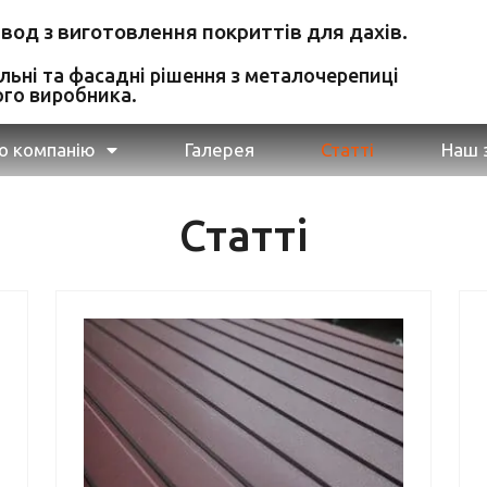
авод з виготовлення покриттів для дахів.
ельні та фасадні рішення з металочерепиці
ого виробника.
о компанію
Галерея
Статті
Наш 
Статті