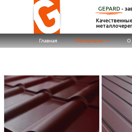
GEPARD
- з
Качественные
металлочереп
Главная
Материалы
О