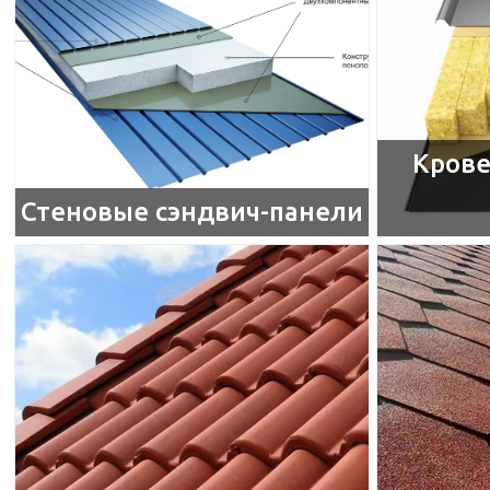
Крове
Стеновые сэндвич-панели​